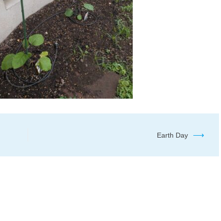
⟶
Earth Day