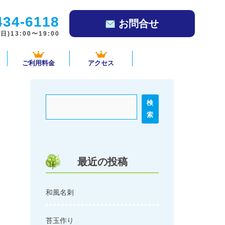
434-6118
お問合せ
)13:00〜19:00
ご利用料金
アクセス
検
索
最近の投稿
和風名刺
苔玉作り