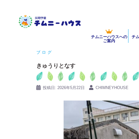
コ
ン
テ
ン
チムニーハウスへの
チ
ツ
ご案内
へ
ブログ
ス
キ
きゅうりとなす
ッ
プ
投稿日:
2026年5月22日
CHIMNEYHOUSE