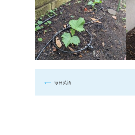
投
⟵
毎日英語
稿
ナ
ビ
ゲ
ー
シ
ョ
ン