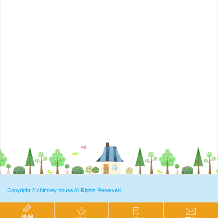
Copyright ©
chimney house
All Rights Reserved.
学習