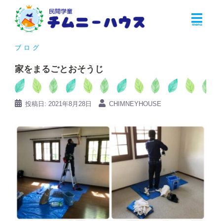
コ
ン
テ
ン
ブログ
ツ
家をまるごとおそうじ
へ
ス
キ
投稿日:
2021年8月28日
CHIMNEYHOUSE
ッ
プ