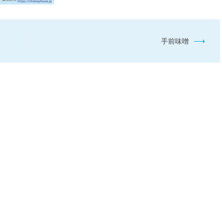
⟶
手前味噌