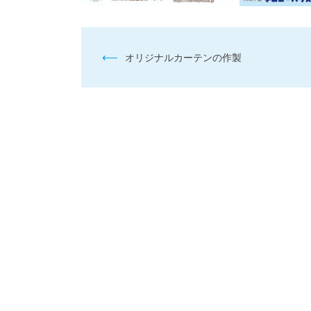
投
⟵
オリジナルカーテンの作製
稿
ナ
ビ
ゲ
ー
シ
ョ
ン