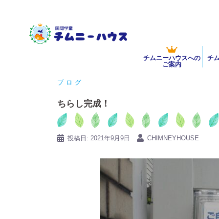
コ
ン
テ
ン
チムニーハウスへの
チ
ツ
ご案内
へ
ブログ
ス
キ
ちらし完成！
ッ
プ
投稿日:
2021年9月9日
CHIMNEYHOUSE