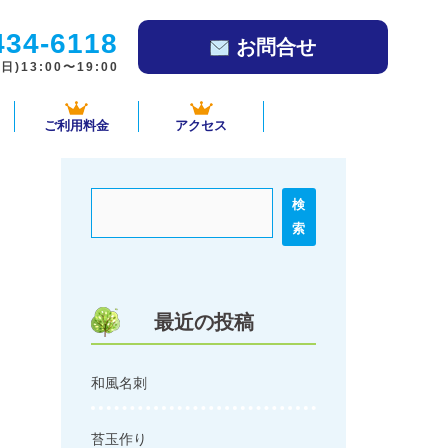
434-6118
お問合せ
)13:00〜19:00
ご利用料金
アクセス
検
索
最近の投稿
和風名刺
苔玉作り