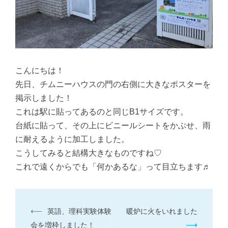
こんにちは！
先日、チムニーハウスの門の右側に大きなポスターを
掲示しました！
これは駅に貼ってあるのと同じB1サイズです。
台紙に貼って、その上にビニールシートをかぶせ、雨
に耐えるように加工しました。
こうしてみると結構大きなものですね♡
これで遠くからでも「何かあるな」って目立ちます♬
投
⟵
英語、理科実験体験
暖炉に火をいれました
稿
⟶
会を増枠しました！