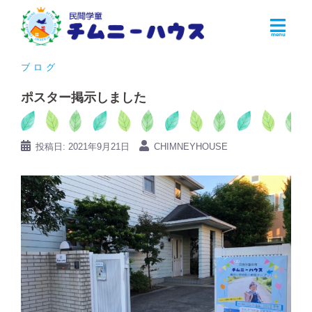
コ
ン
テ
ン
ブログ
ツ
ポスター掲示しました
へ
ス
キ
投稿日:
2021年9月21日
CHIMNEYHOUSE
ッ
プ