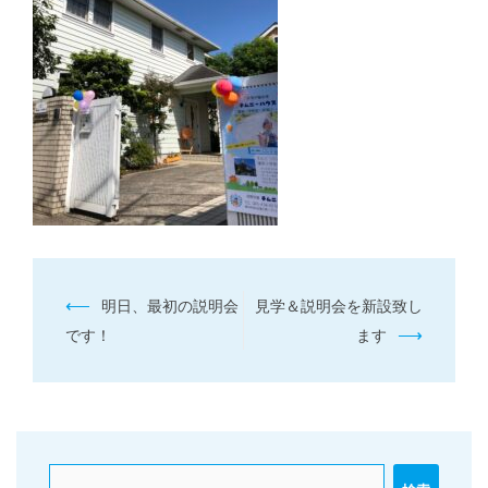
投
⟵
明日、最初の説明会
見学＆説明会を新設致し
稿
⟶
です！
ます
ナ
ビ
ゲ
ー