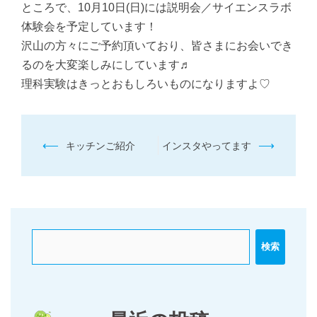
ところで、10月10日(日)には説明会／サイエンスラボ
体験会を予定しています！
沢山の方々にご予約頂いており、皆さまにお会いでき
るのを大変楽しみにしています♬
理科実験はきっとおもしろいものになりますよ♡
投
⟵
⟶
キッチンご紹介
インスタやってます
稿
ナ
ビ
ゲ
ー
検索
シ
ョ
ン