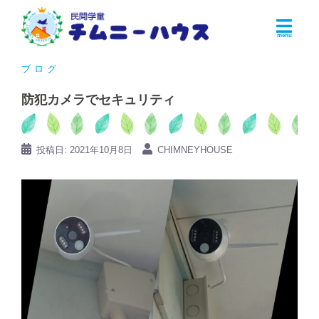
コ
ン
テ
ン
ブログ
ツ
防犯カメラでセキュリティ
へ
ス
キ
投稿日:
2021年10月8日
CHIMNEYHOUSE
ッ
プ