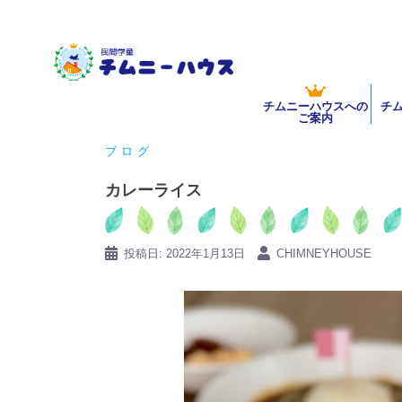
コ
ン
テ
ン
チムニーハウスへの
チ
ツ
ご案内
へ
ブログ
ス
キ
カレーライス
ッ
プ
投稿日:
2022年1月13日
CHIMNEYHOUSE