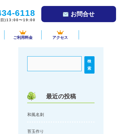
434-6118
お問合せ
)13:00〜19:00
ご利用料金
アクセス
検
索
最近の投稿
和風名刺
苔玉作り