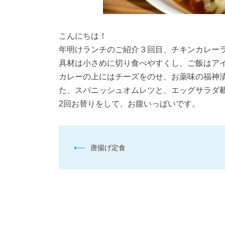
こんにちは！
年明けランチのご紹介３回目、チキンカレー
具材は小さめに切り食べやすくし、ご飯はア
カレーの上にはチーズをのせ、お薬味の福神
た、スパニッシュオムレツと、エッグサラダ
2回お替りをして、お腹いっぱいです。
投
⟵
唐揚げ定食
稿
ナ
ビ
ゲ
ー
シ
ョ