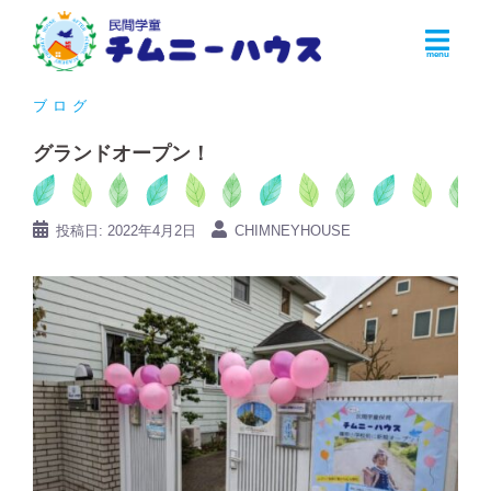
コ
ン
テ
ン
ブログ
ツ
グランドオープン！
へ
ス
キ
投稿日:
2022年4月2日
CHIMNEYHOUSE
ッ
プ