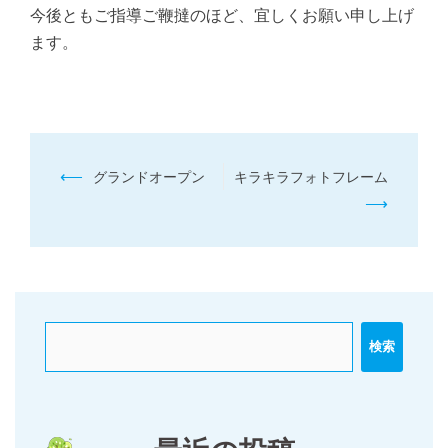
今後ともご指導ご鞭撻のほど、宜しくお願い申し上げ
ます。
投
⟵
グランドオープン
キラキラフォトフレーム
稿
⟶
ナ
ビ
ゲ
ー
検索
シ
ョ
ン