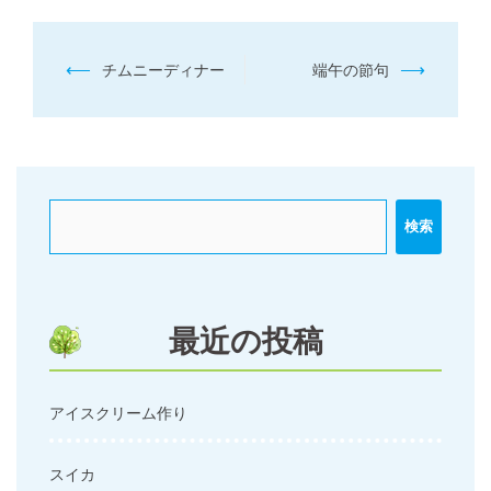
投
⟵
⟶
チムニーディナー
端午の節句
稿
ナ
ビ
ゲ
ー
検索
シ
ョ
ン
最近の投稿
アイスクリーム作り
スイカ