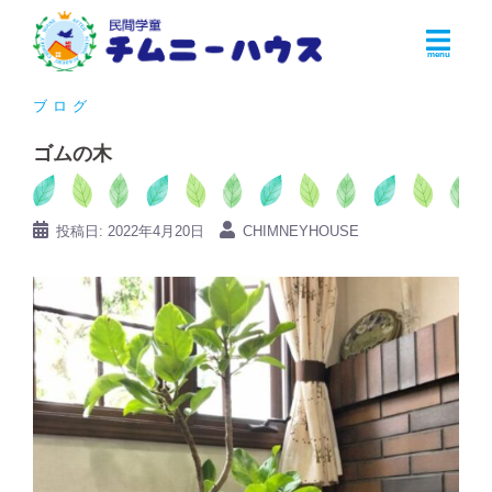
コ
ン
テ
ン
ブログ
ツ
ゴムの木
へ
ス
キ
投稿日:
2022年4月20日
CHIMNEYHOUSE
ッ
プ