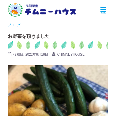
コ
ン
テ
ン
ブログ
ツ
お野菜を頂きました
へ
ス
キ
投稿日:
2022年6月16日
CHIMNEYHOUSE
ッ
プ