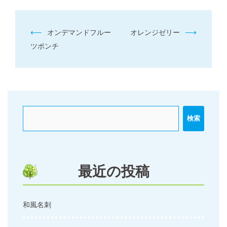
投
⟵
⟶
オンデマンドフルー
オレンジゼリー
稿
ツポンチ
ナ
ビ
ゲ
ー
検索
シ
ョ
ン
最近の投稿
和風名刺