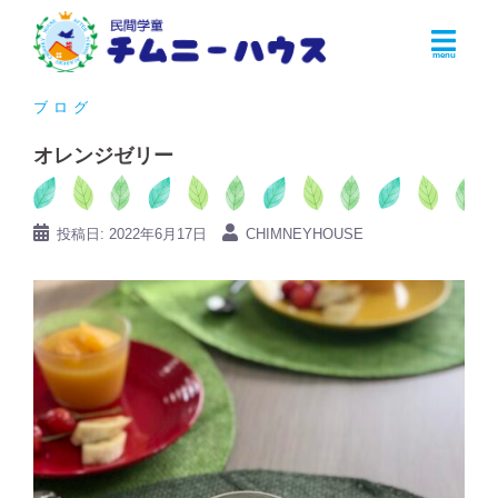
コ
ン
テ
ン
ブログ
ツ
オレンジゼリー
へ
ス
キ
投稿日:
2022年6月17日
CHIMNEYHOUSE
ッ
プ