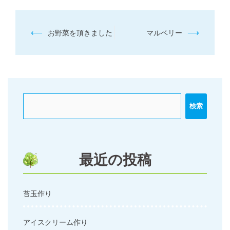
投
⟵
⟶
お野菜を頂きました
マルベリー
稿
ナ
ビ
ゲ
ー
検索
シ
ョ
ン
最近の投稿
苔玉作り
アイスクリーム作り