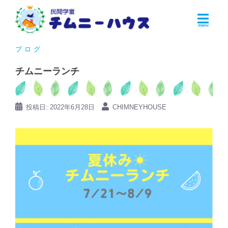
コ
ン
テ
ン
ブログ
ツ
チムニーランチ
へ
ス
キ
投稿日:
2022年6月28日
CHIMNEYHOUSE
ッ
プ