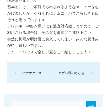
が決まりました♡
基本的には、ご家庭でも出されるようなメニューを心
がけましたが、それぞれにチムニーハウスらしさも出
そうと思っています♬
アレルギーや好き嫌いにも適宜対応致しますので、ご
利用される場合は、その旨を事前にご連絡下さい。
突然に梅雨が明け夏に突入してしまい、みんな夏休み
が待ち遠しいですね。
チムニーハウスで楽しい夏をご一緒しましょう！
投
⟵
⟶
バナナケーキ
アゲハ蝶のさなぎ
稿
ナ
ビ
ゲ
検索