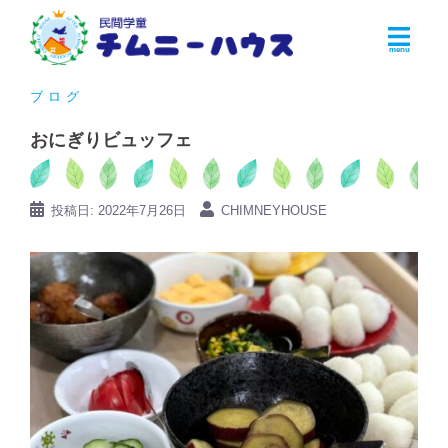
コ
ン
テ
ン
ブログ
ツ
おにぎりビュッフェ
へ
ス
キ
投稿日:
2022年7月26日
CHIMNEYHOUSE
ッ
プ