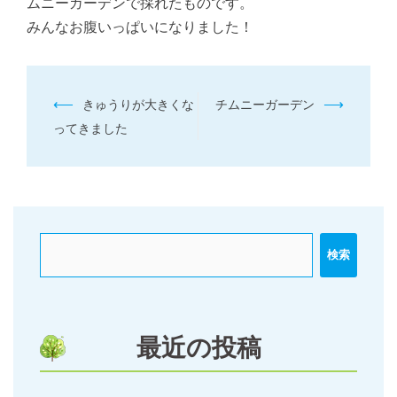
ムニーガーデンで採れたものです。
みんなお腹いっぱいになりました！
投
⟵
⟶
きゅうりが大きくな
チムニーガーデン
稿
ってきました
ナ
ビ
ゲ
ー
検索
シ
ョ
ン
最近の投稿