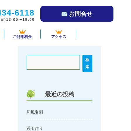
434-6118
お問合せ
)13:00〜19:00
ご利用料金
アクセス
検
索
最近の投稿
和風名刺
苔玉作り