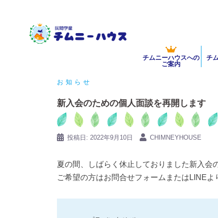
コ
ン
テ
ン
チムニーハウスへの
チ
ツ
ご案内
へ
お知らせ
ス
キ
新入会のための個人面談を再開します
ッ
プ
投稿日:
2022年9月10日
CHIMNEYHOUSE
夏の間、しばらく休止しておりました新入会の
ご希望の方はお問合せフォームまたはLINE