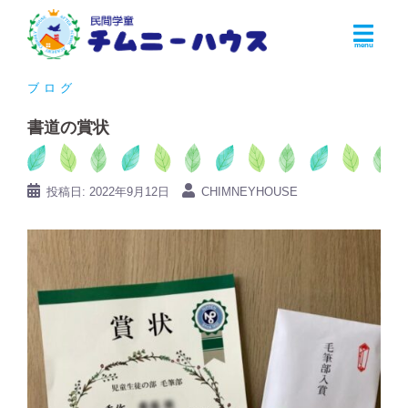
コ
ン
テ
ン
ブログ
ツ
書道の賞状
へ
ス
キ
投稿日:
2022年9月12日
CHIMNEYHOUSE
ッ
プ