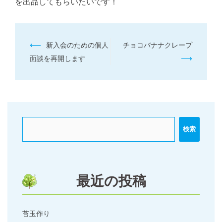
を出品してもらいたいです！
投
⟵
新入会のための個人
チョコバナナクレープ
稿
⟶
面談を再開します
ナ
ビ
ゲ
ー
検索
シ
ョ
ン
最近の投稿
苔玉作り