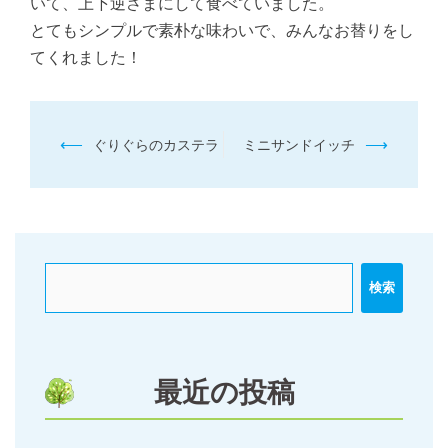
いて、上下逆さまにして食べていました。
とてもシンプルで素朴な味わいで、みんなお替りをし
てくれました！
投
⟵
⟶
ぐりぐらのカステラ
ミニサンドイッチ
稿
ナ
ビ
ゲ
ー
検索
シ
ョ
ン
最近の投稿