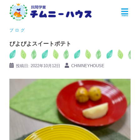
コ
ン
テ
ン
ブログ
ツ
ぴよぴよスイートポテト
へ
ス
キ
投稿日:
2022年10月12日
CHIMNEYHOUSE
ッ
プ