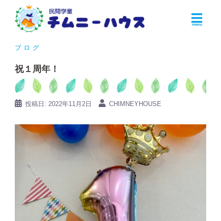
コ
ン
テ
ン
ブログ
ツ
祝１周年！
へ
ス
キ
投稿日:
2022年11月2日
CHIMNEYHOUSE
ッ
プ