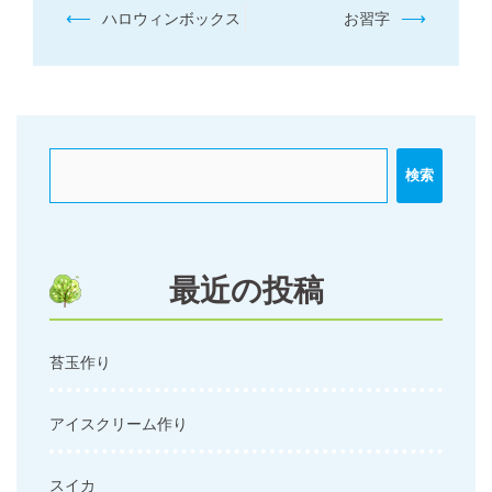
投
⟵
⟶
ハロウィンボックス
お習字
稿
ナ
ビ
ゲ
ー
検索
シ
ョ
ン
最近の投稿
苔玉作り
アイスクリーム作り
スイカ