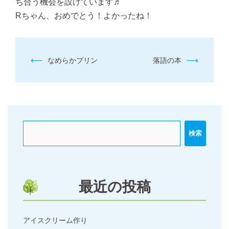
ち合う機会を設けています♬
Rちゃん、おめでとう！よかったね！
投
⟵
⟶
なめらかプリン
落語の本
稿
ナ
ビ
ゲ
ー
検索
シ
ョ
ン
最近の投稿
アイスクリーム作り