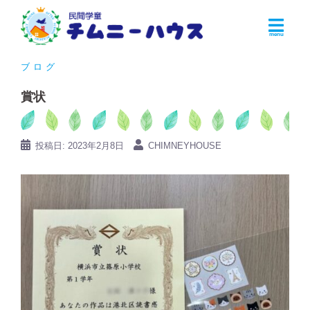
コ
ン
テ
ン
ブログ
ツ
賞状
へ
ス
キ
投稿日:
2023年2月8日
CHIMNEYHOUSE
ッ
プ