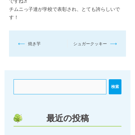
ですね♬
チムニっ子達が学校で表彰され、とても誇らしいで
す！
投
⟵
⟶
焼き芋
シュガークッキー
稿
ナ
ビ
ゲ
ー
検索
シ
ョ
ン
最近の投稿