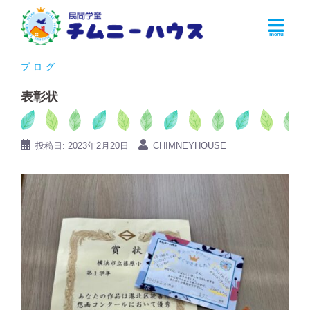
コ
ン
テ
ン
ブログ
ツ
表彰状
へ
ス
キ
投稿日:
2023年2月20日
CHIMNEYHOUSE
ッ
プ