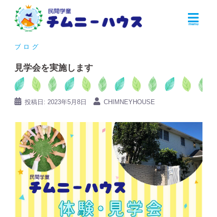
コ
ン
テ
ン
ブログ
ツ
見学会を実施します
へ
ス
キ
投稿日:
2023年5月8日
CHIMNEYHOUSE
ッ
プ