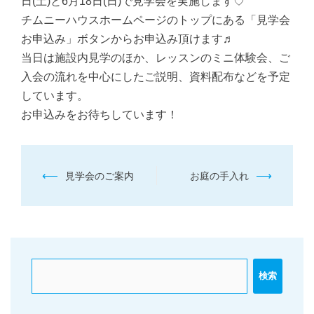
日(土)と6月18日(日)で見学会を実施します♡
チムニーハウスホームページのトップにある「見学会
お申込み」ボタンからお申込み頂けます♬
当日は施設内見学のほか、レッスンのミニ体験会、ご
入会の流れを中心にしたご説明、資料配布などを予定
しています。
お申込みをお待ちしています！
投
⟵
⟶
見学会のご案内
お庭の手入れ
稿
ナ
ビ
ゲ
ー
検索
シ