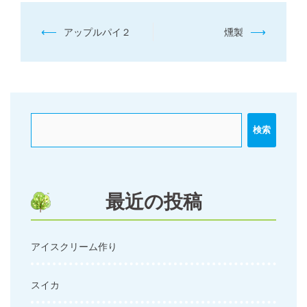
投
⟵
⟶
アップルパイ２
燻製
稿
ナ
ビ
ゲ
ー
検索
シ
ョ
ン
最近の投稿
アイスクリーム作り
スイカ