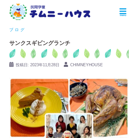
コ
ン
テ
ン
ブログ
ツ
サンクスギビングランチ
へ
ス
キ
投稿日:
2023年11月28日
CHIMNEYHOUSE
ッ
プ