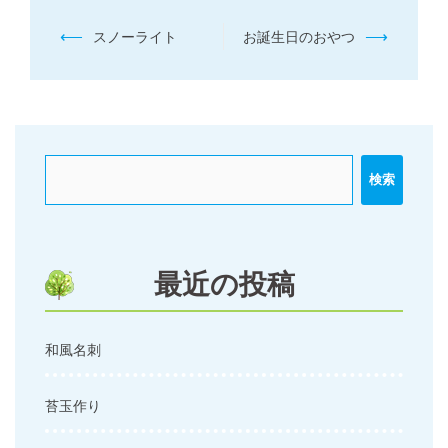
投
⟵
⟶
スノーライト
お誕生日のおやつ
稿
ナ
ビ
ゲ
ー
検索
シ
ョ
ン
最近の投稿
和風名刺
苔玉作り