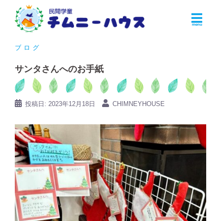
コ
ン
テ
ン
ブログ
ツ
サンタさんへのお手紙
へ
ス
キ
投稿日:
2023年12月18日
CHIMNEYHOUSE
ッ
プ