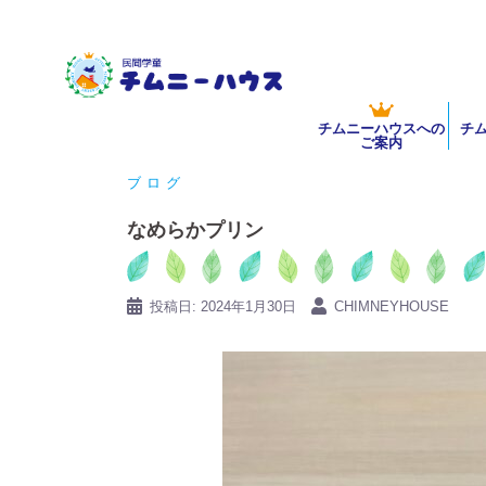
コ
ン
テ
ン
チムニーハウスへの
チ
ツ
ご案内
へ
ブログ
ス
キ
なめらかプリン
ッ
プ
投稿日:
2024年1月30日
CHIMNEYHOUSE