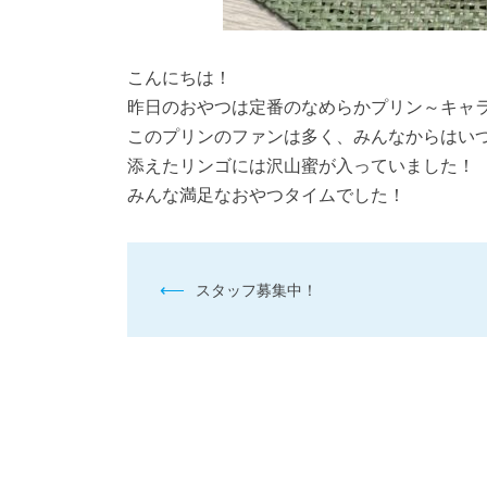
こんにちは！
昨日のおやつは定番のなめらかプリン～キャ
このプリンのファンは多く、みんなからはい
添えたリンゴには沢山蜜が入っていました！
みんな満足なおやつタイムでした！
投
⟵
スタッフ募集中！
稿
ナ
ビ
ゲ
ー
シ
ョ
ン