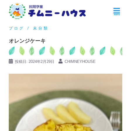
コ
ン
テ
ン
ブログ
未分類
ツ
オレンジケーキ
へ
ス
キ
投稿日:
2024年2月29日
CHIMNEYHOUSE
ッ
プ