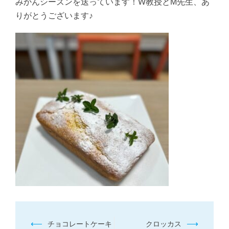
みかんシーズンを送っています！W教授とM先生、あ
りがとうございます♪
投
⟵
⟶
チョコレートケーキ
クロッカス