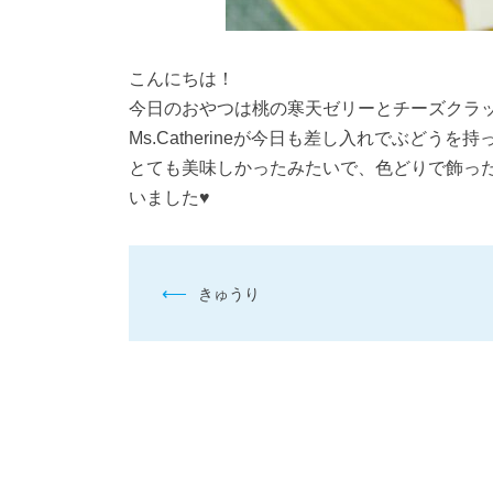
こんにちは！
今日のおやつは桃の寒天ゼリーとチーズクラ
Ms.Catherineが今日も差し入れでぶど
とても美味しかったみたいで、色どりで飾っ
いました♥
投
⟵
きゅうり
稿
ナ
ビ
ゲ
ー
シ
ョ
ン