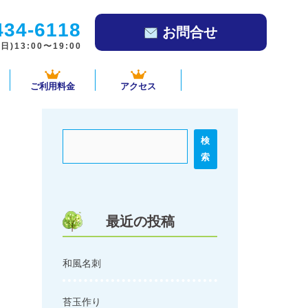
434-6118
お問合せ
)13:00〜19:00
ご利用料金
アクセス
検
索
最近の投稿
和風名刺
苔玉作り