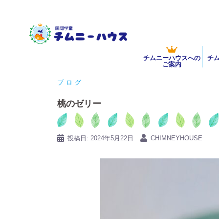
コ
ン
テ
ン
チムニーハウスへの
チ
ツ
ご案内
へ
ブログ
ス
キ
桃のゼリー
ッ
プ
投稿日:
2024年5月22日
CHIMNEYHOUSE