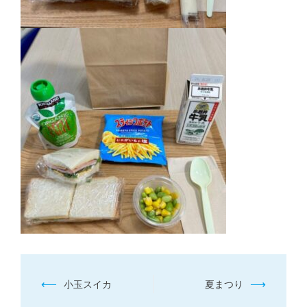
投
⟵
⟶
小玉スイカ
夏まつり
稿