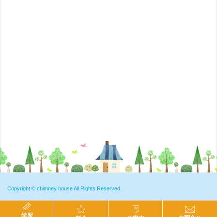
Copyright ©
chimney house
All Rights Reserved.
学習