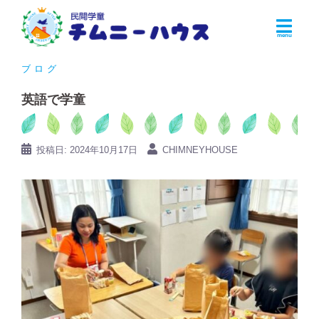
コ
ン
テ
ン
ブログ
ツ
英語で学童
へ
ス
キ
投稿日:
2024年10月17日
CHIMNEYHOUSE
ッ
プ