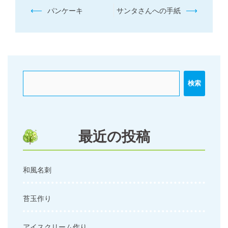
投
⟵
⟶
パンケーキ
サンタさんへの手紙
稿
ナ
ビ
ゲ
ー
検索
シ
ョ
ン
最近の投稿
和風名刺
苔玉作り
アイスクリーム作り