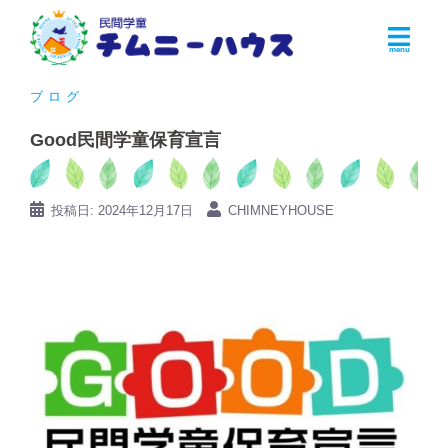
コ
ン
テ
ン
ブログ
ツ
Good民間学童保育宣言
へ
ス
キ
投稿日:
2024年12月17日
CHIMNEYHOUSE
ッ
プ