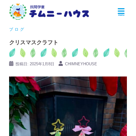
コ
ン
テ
ン
ブログ
ツ
クリスマスクラフト
へ
ス
キ
投稿日:
2025年1月8日
CHIMNEYHOUSE
ッ
プ