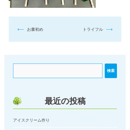
投
⟵
⟶
お書初め
トライフル
稿
ナ
ビ
ゲ
ー
検索
シ
ョ
ン
最近の投稿
アイスクリーム作り