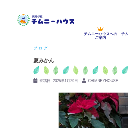
コ
ン
テ
ン
チムニーハウスへの
チ
ツ
ご案内
へ
ブログ
ス
キ
夏みかん
ッ
プ
投稿日:
2025年1月29日
CHIMNEYHOUSE