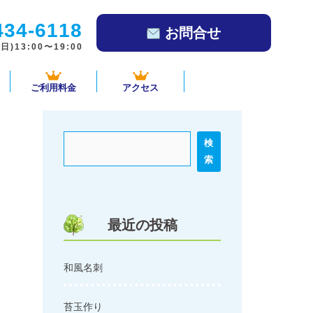
434-6118
お問合せ
)13:00〜19:00
ご利用料金
アクセス
検
索
最近の投稿
和風名刺
苔玉作り