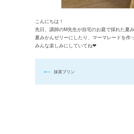
こんにちは！
先日、講師のM先生が自宅のお庭で採れた夏
夏みかんゼリーにしたり、マーマレードを作
みんな楽しみにしていてね❤
投
⟵
抹茶プリン
稿
ナ
ビ
ゲ
ー
シ
ョ
ン