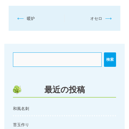
投
⟵
⟶
暖炉
オセロ
稿
ナ
ビ
ゲ
ー
検索
シ
ョ
ン
最近の投稿
和風名刺
苔玉作り