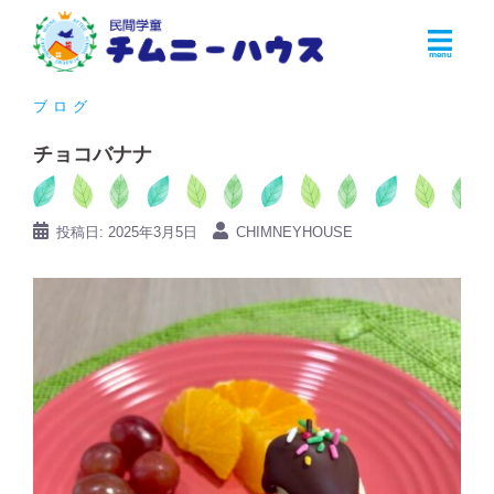
コ
ン
テ
ン
ブログ
ツ
チョコバナナ
へ
ス
キ
投稿日:
2025年3月5日
CHIMNEYHOUSE
ッ
プ