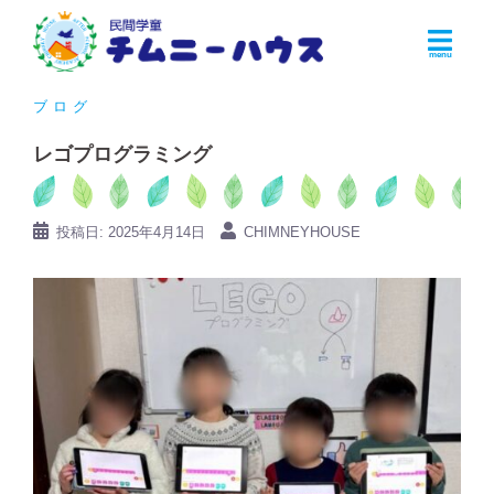
コ
ン
テ
ン
ブログ
ツ
レゴプログラミング
へ
ス
キ
投稿日:
2025年4月14日
CHIMNEYHOUSE
ッ
プ