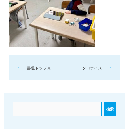
投
⟵
⟶
書道トップ賞
タコライス
稿
ナ
ビ
ゲ
ー
検索
シ
ョ