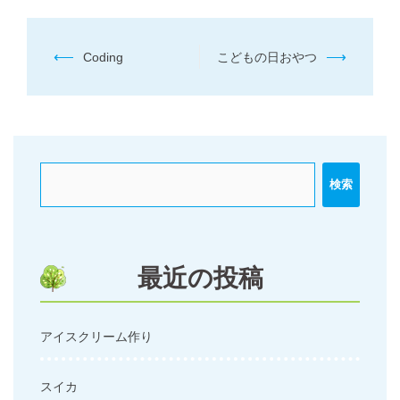
投
⟵
⟶
Coding
こどもの日おやつ
稿
ナ
ビ
ゲ
ー
検索
シ
ョ
ン
最近の投稿
アイスクリーム作り
スイカ