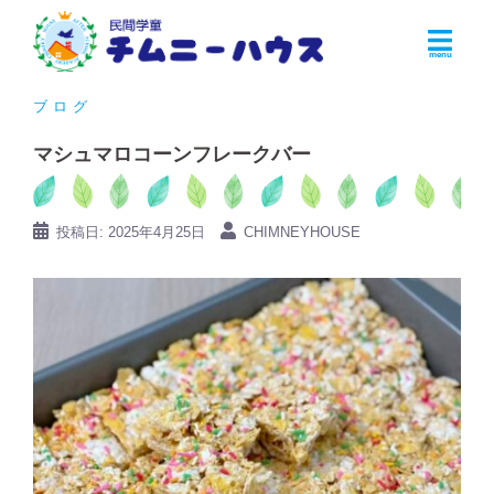
コ
ン
テ
ン
ブログ
ツ
マシュマロコーンフレークバー
へ
ス
キ
投稿日:
2025年4月25日
CHIMNEYHOUSE
ッ
プ