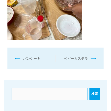
投
⟵
⟶
パンケーキ
ベビーカステラ
稿
ナ
ビ
ゲ
ー
検索
シ
ョ