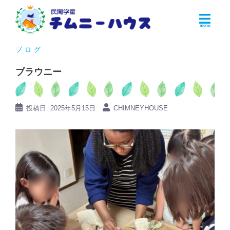
コ
ン
テ
ン
ブログ
ツ
ブラウニー
へ
ス
キ
投稿日:
2025年5月15日
CHIMNEYHOUSE
ッ
プ