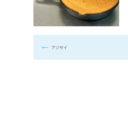
投
⟵
アジサイ
稿
ナ
ビ
ゲ
ー
シ
ョ
ン