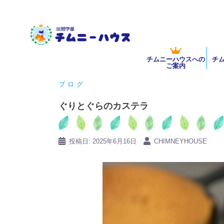
コ
ン
テ
ン
チムニーハウスへの
チ
ツ
ご案内
へ
ブログ
ス
キ
ぐりとぐらのカステラ
ッ
プ
投稿日:
2025年6月16日
CHIMNEYHOUSE