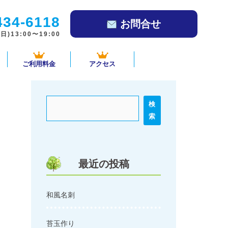
434-6118
お問合せ
)13:00〜19:00
ご利用料金
アクセス
検
索
最近の投稿
和風名刺
苔玉作り