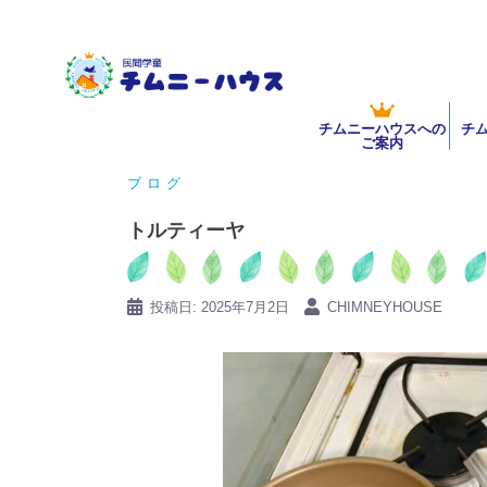
コ
ン
テ
ン
チムニーハウスへの
チ
ツ
ご案内
へ
ブログ
ス
キ
トルティーヤ
ッ
プ
投稿日:
2025年7月2日
CHIMNEYHOUSE