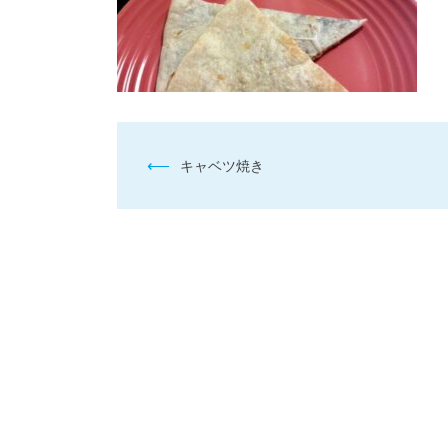
投
⟵
キャベツ焼き
稿
ナ
ビ
ゲ
ー
シ
ョ
ン