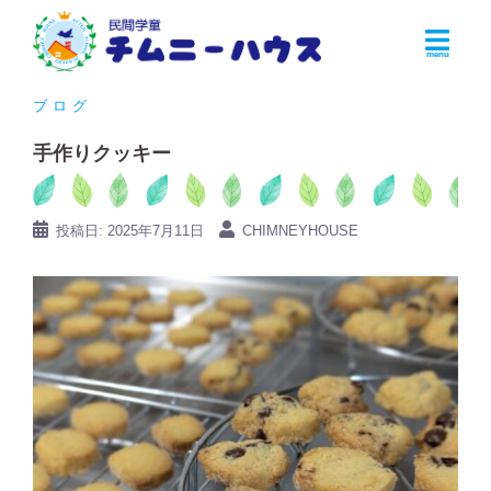
コ
ン
テ
ン
ブログ
ツ
手作りクッキー
へ
ス
キ
投稿日:
2025年7月11日
CHIMNEYHOUSE
ッ
プ