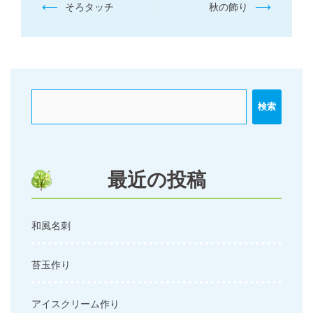
投
⟵
⟶
そろタッチ
秋の飾り
稿
ナ
ビ
ゲ
ー
検索
シ
ョ
ン
最近の投稿
和風名刺
苔玉作り
アイスクリーム作り