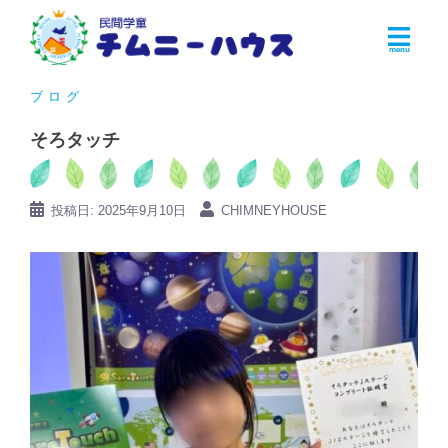
コ
ン
テ
ン
ブログ
ツ
そろタッチ
へ
ス
キ
投稿日:
2025年9月10日
CHIMNEYHOUSE
ッ
プ