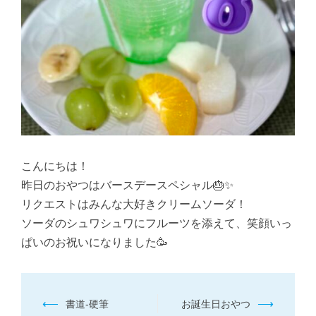
こんにちは！
昨日のおやつはバースデースペシャル🎂✨
リクエストはみんな大好きクリームソーダ！
ソーダのシュワシュワにフルーツを添えて、笑顔いっ
ぱいのお祝いになりました🥳
投
⟵
⟶
書道-硬筆
お誕生日おやつ