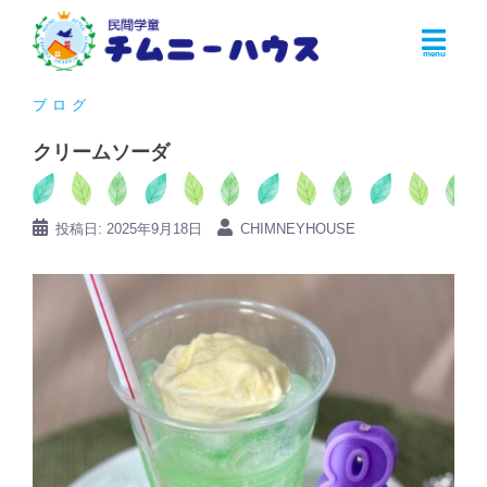
コ
ン
テ
ン
ブログ
ツ
クリームソーダ
へ
ス
キ
投稿日:
2025年9月18日
CHIMNEYHOUSE
ッ
プ