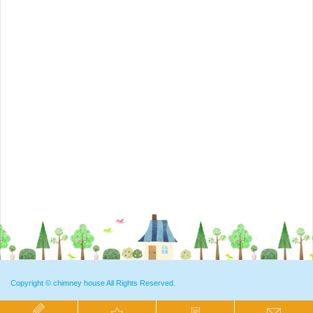
Copyright ©
chimney house
All Rights Reserved.