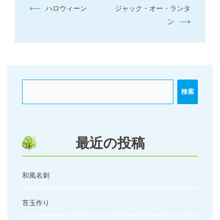
投
⟵
ハロウィーン
ジャック・オー・ランタ
稿
⟶
ン
ナ
ビ
ゲ
ー
検索
シ
ョ
ン
最近の投稿
和風名刺
苔玉作り