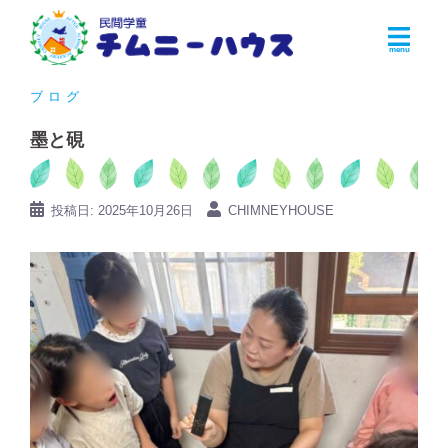
コ
ン
テ
ン
ブログ
ツ
墨と硯
へ
ス
キ
投稿日:
2025年10月26日
CHIMNEYHOUSE
ッ
プ