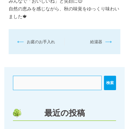
みんなで「おいしいね」と笑顔に😊
自然の恵みを感じながら、秋の味覚をゆっくり味わい
ました🍁
投
⟵
⟶
お庭のお手入れ
給湯器
稿
ナ
ビ
ゲ
ー
検索
シ
ョ
ン
最近の投稿