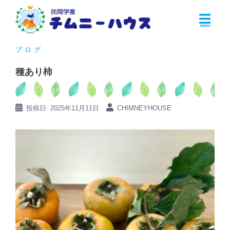
コ
ン
テ
ン
ブログ
ツ
種あり柿
へ
ス
キ
投稿日:
2025年11月11日
CHIMNEYHOUSE
ッ
プ