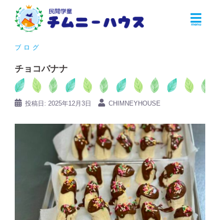
コ
ン
テ
ン
ブログ
ツ
チョコバナナ
へ
ス
キ
投稿日:
2025年12月3日
CHIMNEYHOUSE
ッ
プ