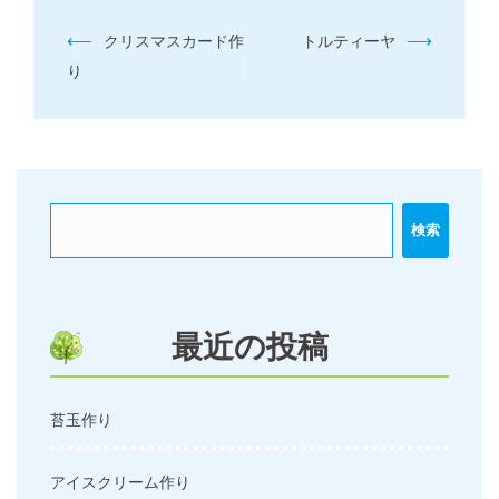
投
⟵
⟶
クリスマスカード作
トルティーヤ
稿
り
ナ
ビ
ゲ
ー
検索
シ
ョ
ン
最近の投稿
苔玉作り
アイスクリーム作り