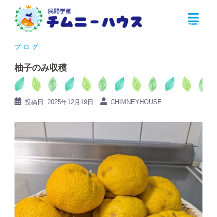
コ
ン
テ
ン
ブログ
ツ
柚子のみ収穫
へ
ス
キ
投稿日:
2025年12月19日
CHIMNEYHOUSE
ッ
プ