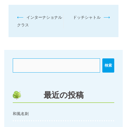
投
⟵
⟶
インターナショナル
ドッチシャトル
稿
クラス
ナ
ビ
ゲ
ー
検索
シ
ョ
ン
最近の投稿
和風名刺