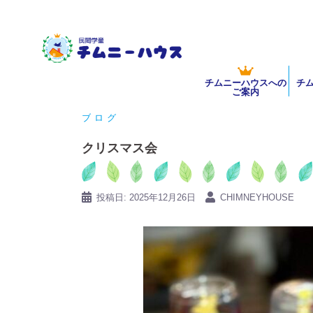
コ
ン
テ
ン
チムニーハウスへの
チ
ツ
ご案内
へ
ブログ
ス
キ
クリスマス会
ッ
プ
投稿日:
2025年12月26日
CHIMNEYHOUSE