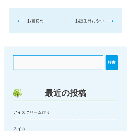
投
⟵
⟶
お書初め
お誕生日おやつ
稿
ナ
ビ
ゲ
ー
検索
シ
ョ
ン
最近の投稿
アイスクリーム作り
スイカ