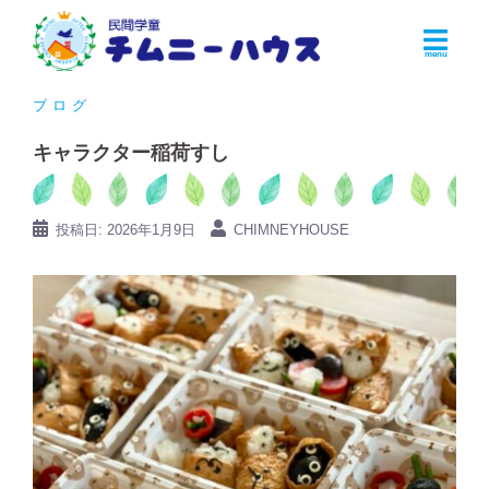
コ
ン
テ
ン
ブログ
ツ
キャラクター稲荷すし
へ
ス
キ
投稿日:
2026年1月9日
CHIMNEYHOUSE
ッ
プ