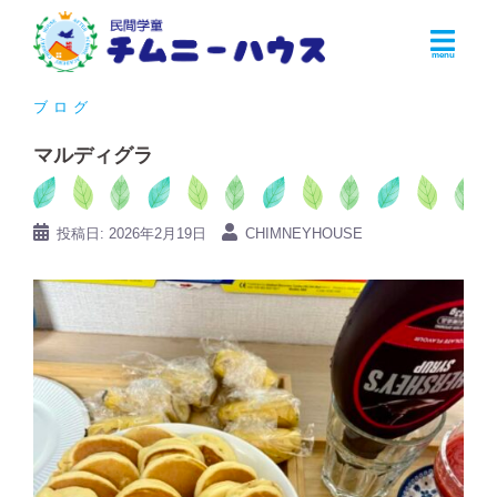
コ
ン
テ
ン
ブログ
ツ
マルディグラ
へ
ス
キ
投稿日:
2026年2月19日
CHIMNEYHOUSE
ッ
プ