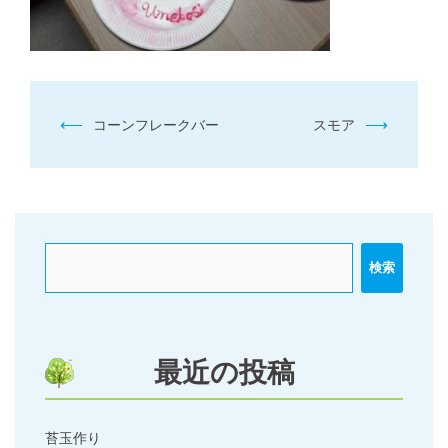
投
⟵
⟶
コーンフレークバー
スモア
稿
ナ
ビ
ゲ
ー
検索
シ
ョ
ン
最近の投稿
苔玉作り