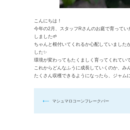
こんにちは！
今年の2月、スタッフRさんのお庭で育って
しました🌱
ちゃんと根付いてくれるか心配していました
した✨
環境が変わってもたくましく育ってくれていて
これからどんなふうに成長していくのか、みん
たくさん収穫できるようになったら、ジャムに
投
⟵
マシュマロコーンフレークバー
稿
ナ
ビ
ゲ