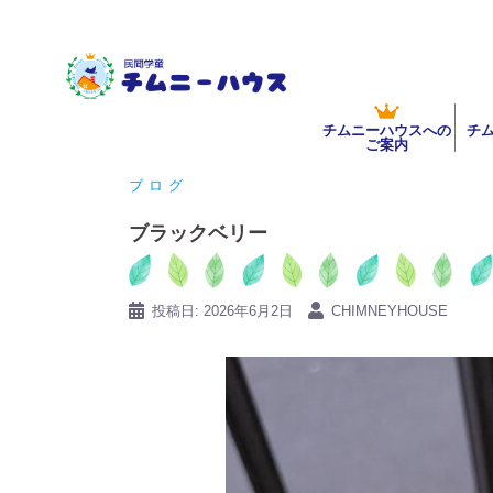
コ
ン
テ
ン
チムニーハウスへの
チ
ツ
ご案内
へ
ブログ
ス
キ
ブラックベリー
ッ
プ
投稿日:
2026年6月2日
CHIMNEYHOUSE