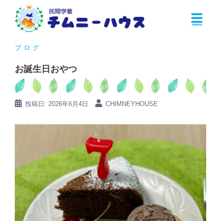
コ
ン
テ
ン
ブログ
ツ
お誕生日おやつ
へ
ス
キ
投稿日:
2026年6月4日
CHIMNEYHOUSE
ッ
プ