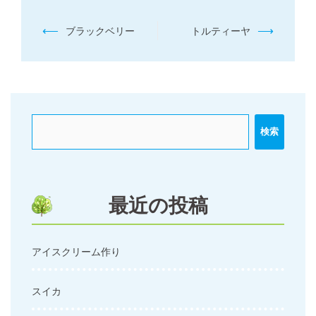
投
⟵
⟶
ブラックベリー
トルティーヤ
稿
ナ
ビ
ゲ
ー
検索
シ
ョ
ン
最近の投稿
アイスクリーム作り
スイカ