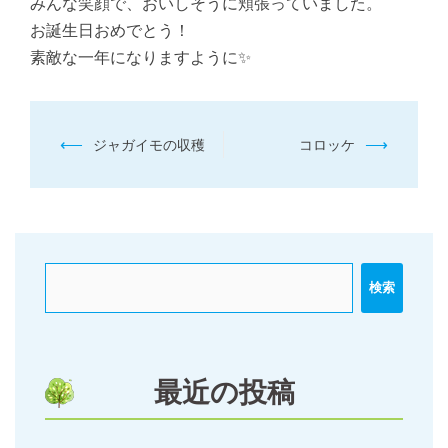
みんな笑顔で、おいしそうに頬張っていました。
お誕生日おめでとう！
素敵な一年になりますように✨
投
⟵
⟶
ジャガイモの収穫
コロッケ
稿
ナ
ビ
ゲ
ー
検索
シ
ョ
ン
最近の投稿