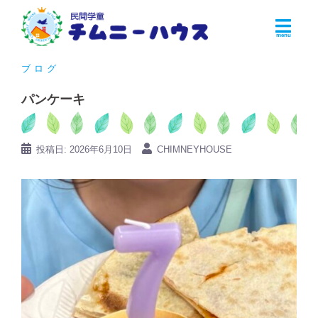
コ
ン
テ
ン
ブログ
ツ
パンケーキ
へ
ス
キ
投稿日:
2026年6月10日
CHIMNEYHOUSE
ッ
プ