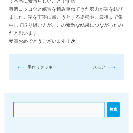
て本当に素晴らしいことです😊
毎週コツコツと練習を積み重ねてきた努力が実を結び
ました。字を丁寧に書こうとする姿勢や、最後まで集
中して取り組む力が、この素敵な結果につながったの
だと思います。
受賞おめでとうございます！🎉
投
⟵
⟶
手作りクッキー
スモア
稿
ナ
ビ
ゲ
ー
検索
シ
ョ