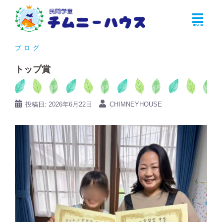
コ
ン
テ
ン
ブログ
ツ
トップ賞
へ
ス
キ
投稿日:
2026年6月22日
CHIMNEYHOUSE
ッ
プ