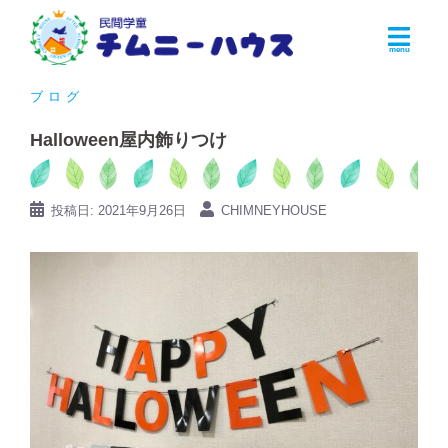
コ
ン
テ
ン
ブログ
ツ
Halloween屋内飾りつけ
へ
ス
キ
投稿日:
2021年9月26日
CHIMNEYHOUSE
ッ
プ