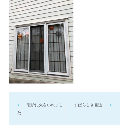
投
⟵
⟶
暖炉に火をいれまし
すばらしき書道
稿
た
ナ